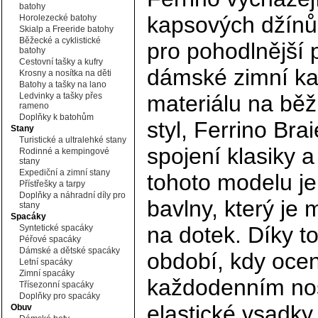
batohy
kapsových džínů, 
Horolezecké batohy
Skialp a Freeride batohy
Běžecké a cyklistické
pro pohodlnější
batohy
Cestovní tašky a kufry
dámské zimní kal
Krosny a nosítka na děti
Batohy a tašky na lano
Ledvinky a tašky přes
materiálu na běž
rameno
Doplňky k batohům
styl, Ferrino Br
Stany
Turistické a ultralehké stany
spojení klasiky 
Rodinné a kempingové
stany
Expediční a zimní stany
tohoto modelu j
Přístřešky a tarpy
Doplňky a náhradní díly pro
bavlny, který je 
stany
Spacáky
na dotek. Díky t
Syntetické spacáky
Péřové spacáky
Dámské a dětské spacáky
období, kdy ocen
Letní spacáky
Zimní spacáky
každodenním noš
Třísezonní spacáky
Doplňky pro spacáky
elastické vsadky
Obuv