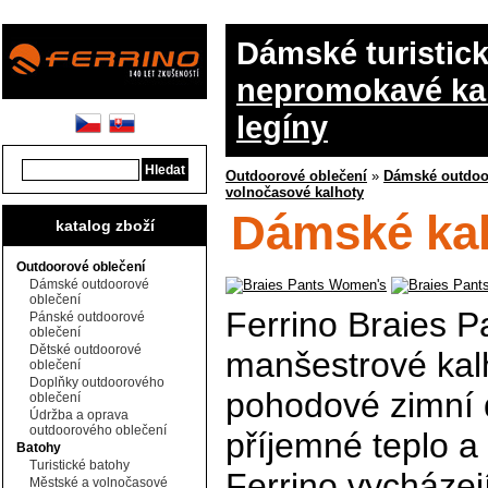
Dámské turistic
nepromokavé ka
legíny
Outdoorové oblečení
»
Dámské outdoo
volnočasové kalhoty
Dámské kal
katalog zboží
Outdoorové oblečení
Dámské outdoorové
oblečení
Ferrino Braies 
Pánské outdoorové
oblečení
Dětské outdoorové
manšestrové kal
oblečení
Doplňky outdoorového
pohodové zimní dn
oblečení
Údržba a oprava
outdoorového oblečení
příjemné teplo a
Batohy
Turistické batohy
Ferrino vycházej
Městské a volnočasové