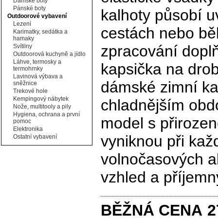
Dámské boty
Pánské boty
kalhoty působí u
Outdoorové vybavení
Lezení
cestách nebo běh
Karimatky, sedátka a
hamaky
zpracování doplň
Svítilny
Outdoorová kuchyně a jídlo
Láhve, termosky a
kapsička na drob
termohrnky
Lavinová výbava a
dámské zimní kal
sněžnice
Trekové hole
Kempingový nábytek
chladnějším obdob
Nože, multitooly a pily
Hygiena, ochrana a první
model s přirozen
pomoc
Elektronika
vyniknou při ka
Ostatní vybavení
volnočasových ak
vzhled a příjemn
BĚŽNÁ CENA
2