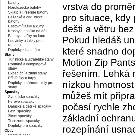
batohy
vrstva do proměn
Horolezecké batohy
Skialp a Freeride batohy
pro situace, kdy 
Běžecké a cyklistické
batohy
dešti a větru bez
Cestovní tašky a kufry
Krosny a nosítka na děti
Batohy a tašky na lano
Pokud hledáš uni
Ledvinky a tašky přes
rameno
které snadno dopl
Doplňky k batohům
Stany
Motion Zip Pants
Turistické a ultralehké stany
Rodinné a kempingové
stany
řešením. Lehká 
Expediční a zimní stany
Přístřešky a tarpy
nízkou hmotnost
Doplňky a náhradní díly pro
stany
Spacáky
můžeš mít připra
Syntetické spacáky
Péřové spacáky
počasí rychle zh
Dámské a dětské spacáky
Letní spacáky
základní ochran
Zimní spacáky
Třísezonní spacáky
Doplňky pro spacáky
rozepínání usnad
Obuv