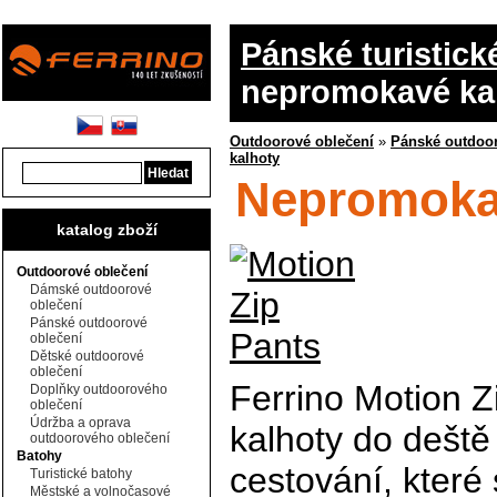
Pánské turistick
nepromokavé ka
Outdoorové oblečení
»
Pánské outdoor
kalhoty
Nepromokav
katalog zboží
Outdoorové oblečení
Dámské outdoorové
oblečení
Pánské outdoorové
oblečení
Dětské outdoorové
oblečení
Ferrino Motion 
Doplňky outdoorového
oblečení
Údržba a oprava
kalhoty do deště 
outdoorového oblečení
Batohy
cestování, které
Turistické batohy
Městské a volnočasové