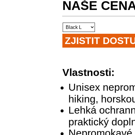
NAŠE CE
ZJISTIT DOST
Vlastnosti:
Unisex nepromo
hiking, horskou
Lehká ochrann
praktický dopl
Nepromokavé p