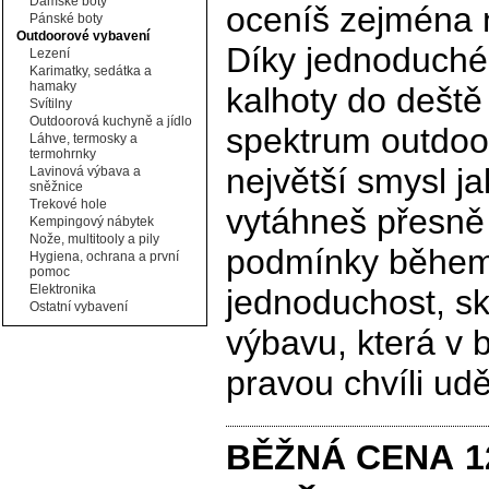
Dámské boty
oceníš zejména n
Pánské boty
Outdoorové vybavení
Díky jednoduché
Lezení
Karimatky, sedátka a
hamaky
kalhoty do deště
Svítilny
Outdoorová kuchyně a jídlo
spektrum outdoor
Láhve, termosky a
termohrnky
největší smysl j
Lavinová výbava a
sněžnice
Trekové hole
vytáhneš přesně 
Kempingový nábytek
Nože, multitooly a pily
podmínky během 
Hygiena, ochrana a první
pomoc
Elektronika
jednoduchost, skl
Ostatní vybavení
výbavu, která v 
pravou chvíli udě
BĚŽNÁ CENA
1