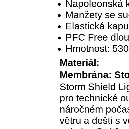
Napoleonská k
Manžety se s
Elastická kap
PFC Free dlou
Hmotnost: 530
Materiál:
Membrána: Sto
Storm Shield Li
pro technické o
náročném počasí
větru a dešti s 