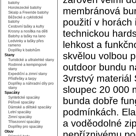
batohy
Horolezecké batohy
membránová bund
Skialp a Freeride batohy
Běžecké a cyklistické
použití v horách
batohy
Cestovní tašky a kufry
technickou hards
Krosny a nosítka na děti
Batohy a tašky na lano
Ledvinky a tašky přes
lehkost a funkčn
rameno
Doplňky k batohům
skvělou volbou 
Stany
Turistické a ultralehké stany
outdoor bundu na 
Rodinné a kempingové
stany
Expediční a zimní stany
3vrstvý materiál
Přístřešky a tarpy
Doplňky a náhradní díly pro
sloupec 20 000 
stany
Spacáky
Syntetické spacáky
bunda dobře fung
Péřové spacáky
Dámské a dětské spacáky
podmínkách. Ela
Letní spacáky
Zimní spacáky
a voděodolné zip
Třísezonní spacáky
Doplňky pro spacáky
nepříznivému poč
Obuv