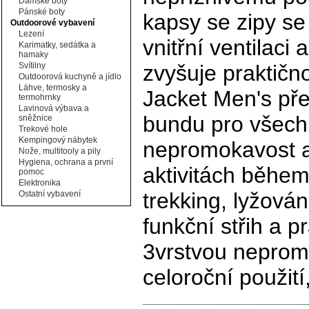
Dámské boty
Pánské boty
kapsy se zipy se
Outdoorové vybavení
Lezení
vnitřní ventilaci
Karimatky, sedátka a
hamaky
Svítilny
zvyšuje praktičn
Outdoorová kuchyně a jídlo
Láhve, termosky a
Jacket Men's pře
termohrnky
Lavinová výbava a
bundu pro všechn
sněžnice
Trekové hole
Kempingový nábytek
nepromokavost a 
Nože, multitooly a pily
Hygiena, ochrana a první
aktivitách během
pomoc
Elektronika
trekking, lyžován
Ostatní vybavení
funkční střih a 
3vrstvou neprom
celoroční použit