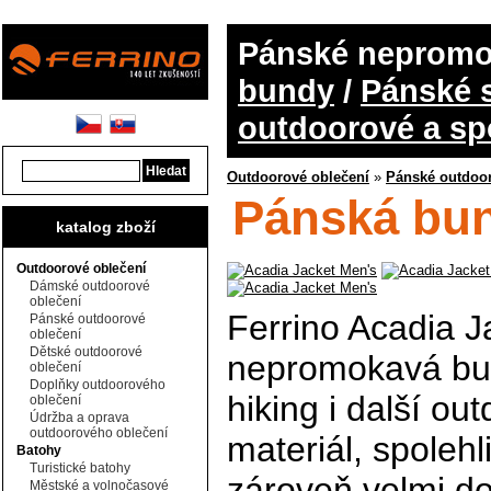
Pánské nepromo
bundy
/
Pánské s
outdoorové a sp
Outdoorové oblečení
»
Pánské outdoor
Pánská bun
katalog zboží
Outdoorové oblečení
Dámské outdoorové
oblečení
Ferrino Acadia J
Pánské outdoorové
oblečení
Dětské outdoorové
nepromokavá bund
oblečení
Doplňky outdoorového
hiking i další ou
oblečení
Údržba a oprava
outdoorového oblečení
materiál, spoleh
Batohy
Turistické batohy
zároveň velmi d
Městské a volnočasové