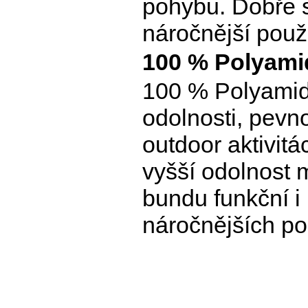
pohybu. Dobře se
náročnější použ
100 % Polyamid
100 % Polyamid 
odolnosti, pevno
outdoor aktivit
vyšší odolnost 
bundu funkční i
náročnějších p