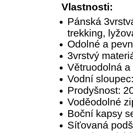
Vlastnosti:
Pánská 3vrstv
trekking, lyžov
Odolné a pevné
3vrstvý materi
Větruodolná a
Vodní sloupec
Prodyšnost: 2
Voděodolné zi
Boční kapsy s
Síťovaná podší