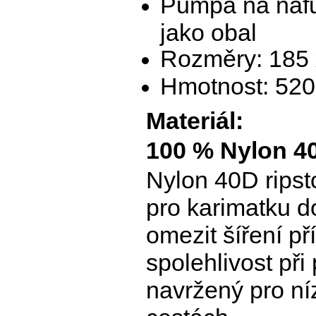
Pumpa na nafuk
jako obal
Rozměry: 185 
Hmotnost: 520
Materiál:
100 % Nylon 4
Nylon 40D ripst
pro karimatku d
omezit šíření p
spolehlivost při
navržený pro ní