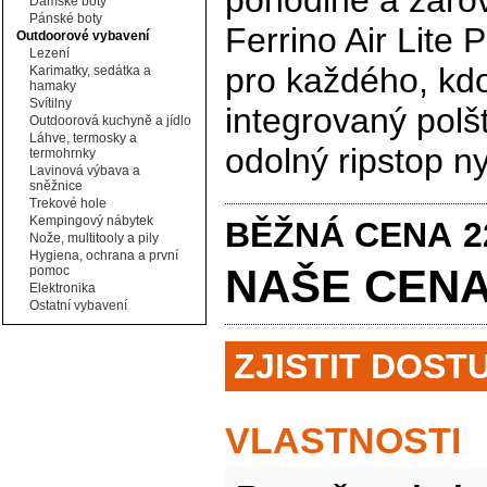
pohodlné a zárov
Dámské boty
Pánské boty
Ferrino Air Lite 
Outdoorové vybavení
Lezení
pro každého, kdo
Karimatky, sedátka a
hamaky
Svítilny
integrovaný polš
Outdoorová kuchyně a jídlo
Láhve, termosky a
odolný ripstop n
termohrnky
Lavinová výbava a
sněžnice
Trekové hole
Kempingový nábytek
BĚŽNÁ CENA
2
Nože, multitooly a pily
Hygiena, ochrana a první
NAŠE CE
pomoc
Elektronika
Ostatní vybavení
ZJISTIT DOST
VLASTNOSTI