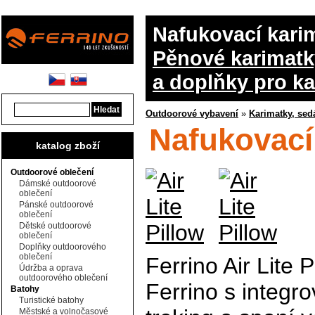
Nafukovací kari
Pěnové karimatk
a doplňky pro k
Outdoorové vybavení
»
Karimatky, sed
Nafukovací 
katalog zboží
Outdoorové oblečení
Dámské outdoorové
oblečení
Pánské outdoorové
oblečení
Dětské outdoorové
oblečení
Doplňky outdoorového
oblečení
Ferrino Air Lite 
Údržba a oprava
outdoorového oblečení
Ferrino s integro
Batohy
Turistické batohy
Městské a volnočasové