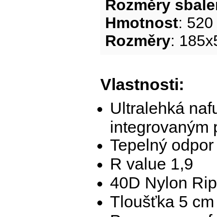
Rozměry sbal
Hmotnost
: 520
Rozměry
: 185
Vlastnosti:
Ultralehká naf
integrovaným p
Tepelný odpo
R value 1,9
40D Nylon Rip
Tloušťka 5 cm