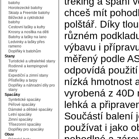
treking a spaní v
batohy
Horolezecké batohy
chceš mít pohodl
Skialp a Freeride batohy
Běžecké a cyklistické
polštář. Díky tlo
batohy
Cestovní tašky a kufry
Krosny a nosítka na děti
různém podkladu
Batohy a tašky na lano
Ledvinky a tašky přes
výbavu i příprav
rameno
Doplňky k batohům
měřený podle AS
Stany
Turistické a ultralehké stany
Rodinné a kempingové
odpovídá použití
stany
Expediční a zimní stany
nízká hmotnost a
Přístřešky a tarpy
Doplňky a náhradní díly pro
stany
vyrobená z 40D n
Spacáky
Syntetické spacáky
lehká a připrave
Péřové spacáky
Dámské a dětské spacáky
Součástí balení
Letní spacáky
Zimní spacáky
používat i jako o
Třísezonní spacáky
Doplňky pro spacáky
Obuv