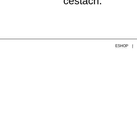
cestách.
ESHOP
|