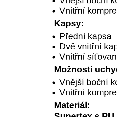
Vnější boční 
Vnitřní kompre
Kapsy:
Přední kapsa
Dvě vnitřní ka
Vnitřní síťova
Možnosti uchy
Vnější boční 
Vnitřní kompr
Materiál:
Supertex s PU 