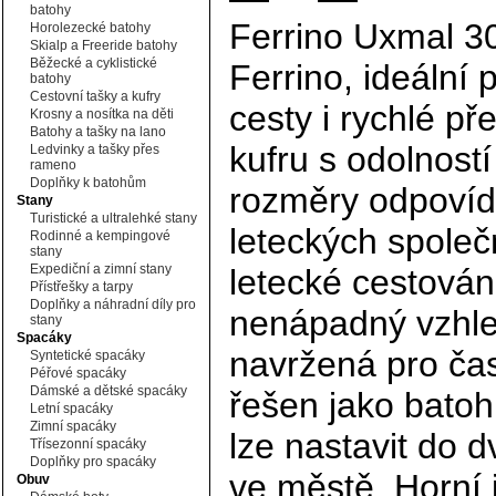
batohy
Ferrino Uxmal 30
Horolezecké batohy
Skialp a Freeride batohy
Běžecké a cyklistické
Ferrino, ideální
batohy
Cestovní tašky a kufry
cesty i rychlé př
Krosny a nosítka na děti
Batohy a tašky na lano
kufru s odolnost
Ledvinky a tašky přes
rameno
Doplňky k batohům
rozměry odpovída
Stany
Turistické a ultralehké stany
leteckých společn
Rodinné a kempingové
stany
Expediční a zimní stany
letecké cestován
Přístřešky a tarpy
Doplňky a náhradní díly pro
nenápadný vzhled
stany
Spacáky
navržená pro čas
Syntetické spacáky
Péřové spacáky
Dámské a dětské spacáky
řešen jako batoh
Letní spacáky
Zimní spacáky
lze nastavit do d
Třísezonní spacáky
Doplňky pro spacáky
ve městě. Horní 
Obuv