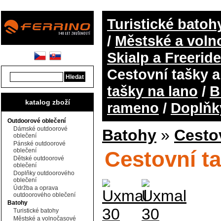
Turistické batoh
/
Městské a voln
Skialp a Freerid
Cestovní tašky a
tašky na lano
/
B
katalog zboží
rameno
/
Doplňk
Outdoorové oblečení
Dámské outdoorové
Batohy
»
Cestov
oblečení
Pánské outdoorové
oblečení
Cestovní t
Dětské outdoorové
oblečení
Doplňky outdoorového
oblečení
Údržba a oprava
outdoorového oblečení
Batohy
Turistické batohy
Městské a volnočasové