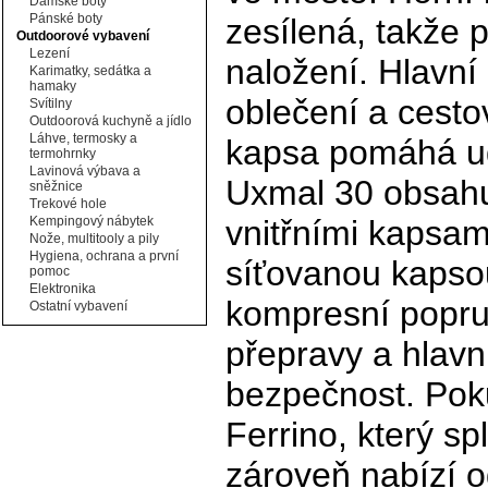
Dámské boty
Pánské boty
zesílená, takže p
Outdoorové vybavení
Lezení
naložení. Hlavní
Karimatky, sedátka a
hamaky
oblečení a cesto
Svítilny
Outdoorová kuchyně a jídlo
Láhve, termosky a
kapsa pomáhá ud
termohrnky
Lavinová výbava a
Uxmal 30 obsahu
sněžnice
Trekové hole
Kempingový nábytek
vnitřními kapsam
Nože, multitooly a pily
Hygiena, ochrana a první
síťovanou kapsou 
pomoc
Elektronika
kompresní popru
Ostatní vybavení
přepravy a hlavn
bezpečnost. Pok
Ferrino, který s
zároveň nabízí o