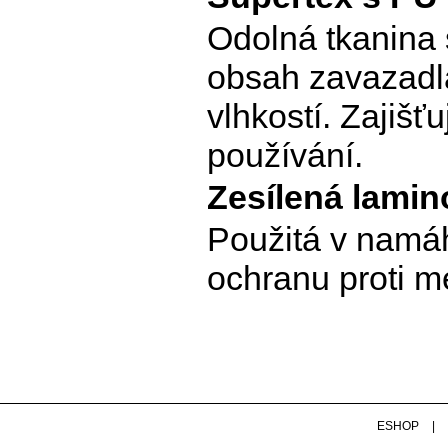
Odolná tkanina 
obsah zavazadla
vlhkostí. Zajišť
používání.
Zesílená lamin
Použitá v namáh
ochranu proti 
ESHOP
|