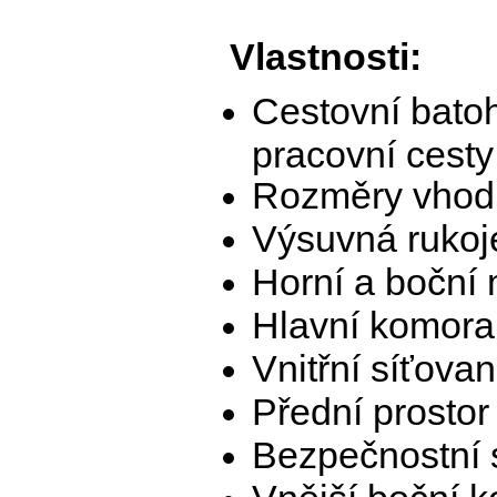
Vlastnosti:
Cestovní batoh
pracovní cesty
Rozměry vhodné
Vý­suvná rukoj
Horní a boční 
Hlavní komora
Vnitřní síťova
Přední prostor
Bezpečnostní s