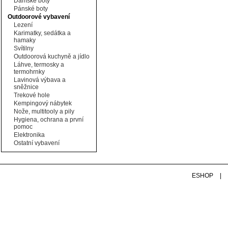
Dámské boty
Pánské boty
Outdoorové vybavení
Lezení
Karimatky, sedátka a
hamaky
Svítilny
Outdoorová kuchyně a jídlo
Láhve, termosky a
termohrnky
Lavinová výbava a
sněžnice
Trekové hole
Kempingový nábytek
Nože, multitooly a pily
Hygiena, ochrana a první
pomoc
Elektronika
Ostatní vybavení
ESHOP
|