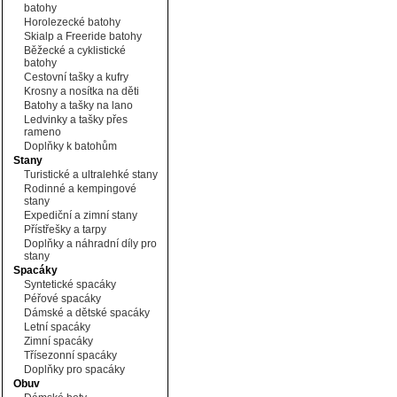
batohy
Horolezecké batohy
Skialp a Freeride batohy
Běžecké a cyklistické
batohy
Cestovní tašky a kufry
Krosny a nosítka na děti
Batohy a tašky na lano
Ledvinky a tašky přes
rameno
Doplňky k batohům
Stany
Turistické a ultralehké stany
Rodinné a kempingové
stany
Expediční a zimní stany
Přístřešky a tarpy
Doplňky a náhradní díly pro
stany
Spacáky
Syntetické spacáky
Péřové spacáky
Dámské a dětské spacáky
Letní spacáky
Zimní spacáky
Třísezonní spacáky
Doplňky pro spacáky
Obuv