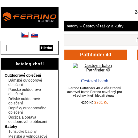
Z
» Cestovní tašky a kufry
batohy
Pathfinder 40
katalog zboží
Outdoorové oblečení
Dámské outdoorové
Cestovní batoh
oblečení
Ferrino Pathfinder 40 je všestranný
Pánské outdoorové
cestovní batoh Ferrino navržený pro
oblečení
všechny, kteří hledají elega...
Dětské outdoorové
3861 Kč
4290 Kč
oblečení
Doplňky outdoorového
oblečení
Údržba a oprava
outdoorového oblečení
Batohy
Turistické batohy
Městské a volnočasové