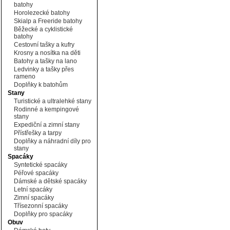
batohy
Horolezecké batohy
Skialp a Freeride batohy
Běžecké a cyklistické
batohy
Cestovní tašky a kufry
Krosny a nosítka na děti
Batohy a tašky na lano
Ledvinky a tašky přes
rameno
Doplňky k batohům
Stany
Turistické a ultralehké stany
Rodinné a kempingové
stany
Expediční a zimní stany
Přístřešky a tarpy
Doplňky a náhradní díly pro
stany
Spacáky
Syntetické spacáky
Péřové spacáky
Dámské a dětské spacáky
Letní spacáky
Zimní spacáky
Třísezonní spacáky
Doplňky pro spacáky
Obuv