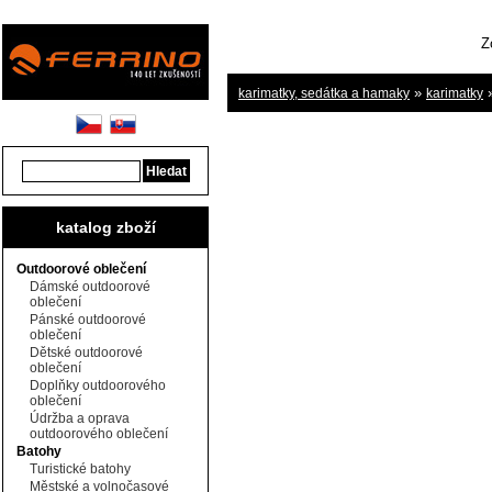
Z
»
»
karimatky, sedátka a hamaky
karimatky
katalog zboží
Outdoorové oblečení
Dámské outdoorové
oblečení
Pánské outdoorové
oblečení
Dětské outdoorové
oblečení
Doplňky outdoorového
oblečení
Údržba a oprava
outdoorového oblečení
Batohy
Turistické batohy
Městské a volnočasové