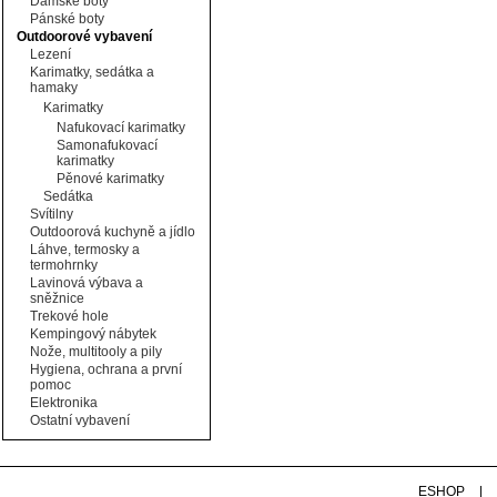
Dámské boty
Pánské boty
Outdoorové vybavení
Lezení
Karimatky, sedátka a
hamaky
Karimatky
Nafukovací karimatky
Samonafukovací
karimatky
Pěnové karimatky
Sedátka
Svítilny
Outdoorová kuchyně a jídlo
Láhve, termosky a
termohrnky
Lavinová výbava a
sněžnice
Trekové hole
Kempingový nábytek
Nože, multitooly a pily
Hygiena, ochrana a první
pomoc
Elektronika
Ostatní vybavení
ESHOP
|