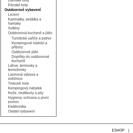
Dámské boty
Pánské boty
Outdoorové vybavení
Lezení
Karimatky, sedátka a
hamaky
Svítilny
Outdoorová kuchyně a jídlo
Turistické vařiče a palivo
Kempingové nádobí a
příbory
Outdoorové jídlo
Doplňky do outdoorové
kuchyně
Láhve, termosky a
termohrnky
Lavinová výbava a
sněžnice
Trekové hole
Kempingový nábytek
Nože, multitooly a pily
Hygiena, ochrana a první
pomoc
Elektronika
Ostatní vybavení
ESHOP
|