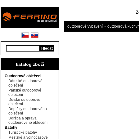
Z
»
outdoorové vybavení
outdoorová kuchyně
katalog zboží
Outdoorové oblečení
Dámské outdoorové
oblečení
Pánské outdoorové
oblečení
Dětské outdoorové
oblečení
Doplňky outdoorového
oblečení
Údržba a oprava
outdoorového oblečení
Batohy
Turistické batohy
Městské a volnočasové