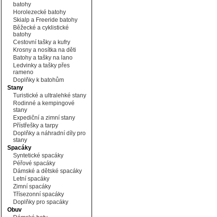
batohy
Horolezecké batohy
Skialp a Freeride batohy
Běžecké a cyklistické
batohy
Cestovní tašky a kufry
Krosny a nosítka na děti
Batohy a tašky na lano
Ledvinky a tašky přes
rameno
Doplňky k batohům
Stany
Turistické a ultralehké stany
Rodinné a kempingové
stany
Expediční a zimní stany
Přístřešky a tarpy
Doplňky a náhradní díly pro
stany
Spacáky
Syntetické spacáky
Péřové spacáky
Dámské a dětské spacáky
Letní spacáky
Zimní spacáky
Třísezonní spacáky
Doplňky pro spacáky
Obuv