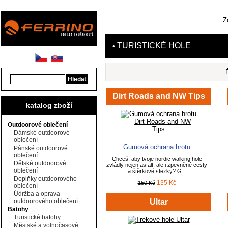
Z
TURISTICKÉ HOLE
•
Dirt Roads and NW Tips
katalog zboží
Outdoorové oblečení
Dámské outdoorové
oblečení
Gumová ochrana hrotu
Pánské outdoorové
oblečení
Chceš, aby tvoje nordic walking hole
Dětské outdoorové
zvládly nejen asfalt, ale i zpevněné cesty
oblečení
a štěrkové stezky? G...
Doplňky outdoorového
135 Kč
150 Kč
oblečení
Údržba a oprava
outdoorového oblečení
Ultar
Batohy
Turistické batohy
Městské a volnočasové