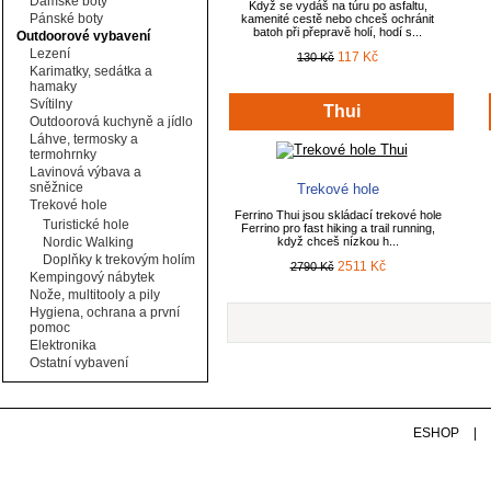
Dámské boty
Když se vydáš na túru po asfaltu,
Pánské boty
kamenité cestě nebo chceš ochránit
batoh při přepravě holí, hodí s...
Outdoorové vybavení
Lezení
117 Kč
130 Kč
Karimatky, sedátka a
hamaky
Svítilny
Thui
Outdoorová kuchyně a jídlo
Láhve, termosky a
termohrnky
Lavinová výbava a
sněžnice
Trekové hole
Trekové hole
Ferrino Thui jsou skládací trekové hole
Turistické hole
Ferrino pro fast hiking a trail running,
Nordic Walking
když chceš nízkou h...
Doplňky k trekovým holím
2511 Kč
2790 Kč
Kempingový nábytek
Nože, multitooly a pily
Hygiena, ochrana a první
pomoc
Elektronika
Ostatní vybavení
ESHOP
|