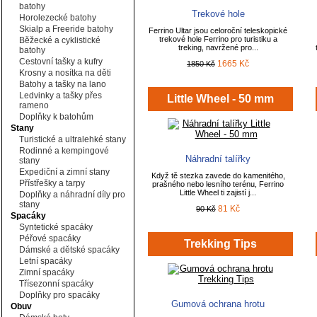
batohy
Trekové hole
Horolezecké batohy
Skialp a Freeride batohy
Ferrino Ultar jsou celoroční teleskopické
trekové hole Ferrino pro turistiku a
Běžecké a cyklistické
treking, navržené pro...
batohy
Cestovní tašky a kufry
1665 Kč
1850 Kč
Krosny a nosítka na děti
Batohy a tašky na lano
Ledvinky a tašky přes
Little Wheel - 50 mm
rameno
Doplňky k batohům
Stany
Turistické a ultralehké stany
Rodinné a kempingové
Náhradní talířky
stany
Expediční a zimní stany
Když tě stezka zavede do kamenitého,
Přístřešky a tarpy
prašného nebo lesního terénu, Ferrino
Little Wheel ti zajistí j...
Doplňky a náhradní díly pro
stany
81 Kč
90 Kč
Spacáky
Syntetické spacáky
Péřové spacáky
Trekking Tips
Dámské a dětské spacáky
Letní spacáky
Zimní spacáky
Třísezonní spacáky
Doplňky pro spacáky
Gumová ochrana hrotu
Obuv