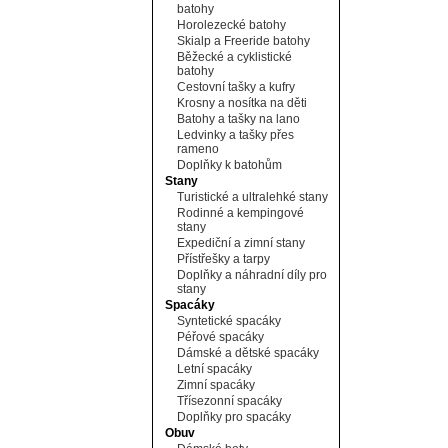
batohy
Horolezecké batohy
Skialp a Freeride batohy
Běžecké a cyklistické
batohy
Cestovní tašky a kufry
Krosny a nosítka na děti
Batohy a tašky na lano
Ledvinky a tašky přes
rameno
Doplňky k batohům
Stany
Turistické a ultralehké stany
Rodinné a kempingové
stany
Expediční a zimní stany
Přístřešky a tarpy
Doplňky a náhradní díly pro
stany
Spacáky
Syntetické spacáky
Péřové spacáky
Dámské a dětské spacáky
Letní spacáky
Zimní spacáky
Třísezonní spacáky
Doplňky pro spacáky
Obuv