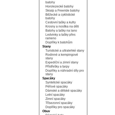
batohy
Horolezecké batohy
Skialp a Freeride batohy
Běžecké a cyklistické
batohy
Cestovní tašky a kufry
Krosny a nosítka na děti
Batohy a tašky na lano
Ledvinky a tašky přes
rameno
Doplňky k batohům
Stany
Turistické a ultralehké stany
Rodinné a kempingové
stany
Expediční a zimní stany
Přístřešky a tarpy
Doplňky a náhradní díly pro
stany
Spacáky
Syntetické spacáky
Péřové spacáky
Dámské a dětské spacáky
Letní spacáky
Zimní spacáky
Třísezonní spacáky
Doplňky pro spacáky
Obuv