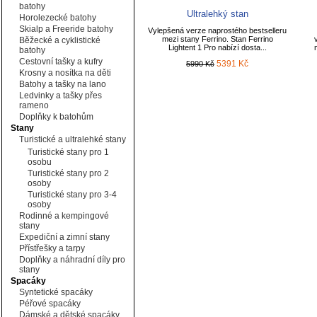
batohy
Ultralehký stan
Horolezecké batohy
Skialp a Freeride batohy
Vylepšená verze naprostého bestselleru
mezi stany Ferrino. Stan Ferrino
Běžecké a cyklistické
Lightent 1 Pro nabízí dosta...
batohy
Cestovní tašky a kufry
5391 Kč
5990 Kč
Krosny a nosítka na děti
Batohy a tašky na lano
Ledvinky a tašky přes
rameno
Doplňky k batohům
Stany
Turistické a ultralehké stany
Turistické stany pro 1
osobu
Turistické stany pro 2
osoby
Turistické stany pro 3-4
osoby
Rodinné a kempingové
stany
Expediční a zimní stany
Přístřešky a tarpy
Doplňky a náhradní díly pro
stany
Spacáky
Syntetické spacáky
Péřové spacáky
Dámské a dětské spacáky