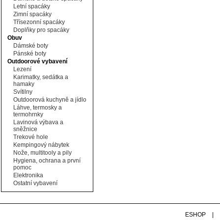
Letní spacáky
Zimní spacáky
Třísezonní spacáky
Doplňky pro spacáky
Obuv
Dámské boty
Pánské boty
Outdoorové vybavení
Lezení
Karimatky, sedátka a
hamaky
Svítilny
Outdoorová kuchyně a jídlo
Láhve, termosky a
termohrnky
Lavinová výbava a
sněžnice
Trekové hole
Kempingový nábytek
Nože, multitooly a pily
Hygiena, ochrana a první
pomoc
Elektronika
Ostatní vybavení
ESHOP
|