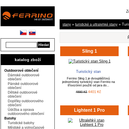
Z
»
» Turi
stany
turistické a ultralehké stany
Sling 1
katalog zboží
Outdoorové oblečení
Turistický stan
Dámské outdoorové
Ferrino Sling 1 je dvouplášťový
oblečení
jednomístný turistický stan Ferrino na
Pánské outdoorové
třísezónní použití od jara do...
oblečení
4401 Kč
4890 Kč
Dětské outdoorové
oblečení
Doplňky outdoorového
oblečení
Údržba a oprava
Lightent 1 Pro
outdoorového oblečení
Batohy
Turistické batohy
Městské a volnočasové