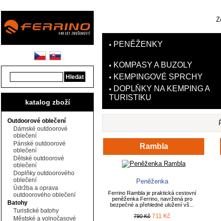
Z
PENĚŽENKY
•
KOMPASY A BUZOLY
•
KEMPINGOVÉ SPRCHY
•
DOPLŇKY NA KEMPING A
•
TURISTIKU
katalog zboží
Outdoorové oblečení
Dámské outdoorové
oblečení
Pánské outdoorové
Rambla
oblečení
Dětské outdoorové
oblečení
Doplňky outdoorového
oblečení
Peněženka
Údržba a oprava
Ferrino Rambla je praktická cestovní
outdoorového oblečení
peněženka Ferrino, navržená pro
Batohy
bezpečné a přehledné uložení vš...
Turistické batohy
711 Kč
790 Kč
Městské a volnočasové