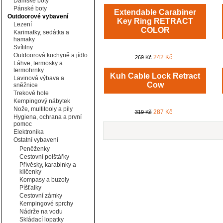
Dámské boty
Pánské boty
Extendable Carabiner
Outdoorové vybavení
Key Ring RETRACT
Lezení
COLOR
Karimatky, sedátka a
hamaky
Svítilny
Outdoorová kuchyně a jídlo
242 Kč
269 Kč
Láhve, termosky a
termohrnky
Kuh Cable Lock Retract
Lavinová výbava a
Cow
sněžnice
Trekové hole
Kempingový nábytek
Nože, multitooly a pily
287 Kč
319 Kč
Hygiena, ochrana a první
pomoc
Elektronika
Ostatní vybavení
Peněženky
Cestovní polštářky
Přívěsky, karabinky a
klíčenky
Kompasy a buzoly
Píšťalky
Cestovní zámky
Kempingové sprchy
Nádrže na vodu
Skládací lopatky