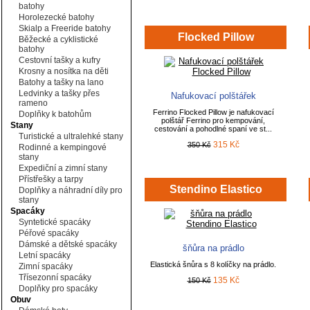
batohy
Horolezecké batohy
Skialp a Freeride batohy
Flocked Pillow
Běžecké a cyklistické
batohy
Cestovní tašky a kufry
Krosny a nosítka na děti
Batohy a tašky na lano
Ledvinky a tašky přes
Nafukovací polštářek
rameno
Ferrino Flocked Pillow je nafukovací
Doplňky k batohům
polštář Ferrino pro kempování,
Stany
cestování a pohodlné spaní ve st...
Turistické a ultralehké stany
315 Kč
350 Kč
Rodinné a kempingové
stany
Expediční a zimní stany
Přístřešky a tarpy
Stendino Elastico
Doplňky a náhradní díly pro
stany
Spacáky
Syntetické spacáky
Péřové spacáky
Dámské a dětské spacáky
šňůra na prádlo
Letní spacáky
Elastická šnůra s 8 kolíčky na prádlo.
Zimní spacáky
Třísezonní spacáky
135 Kč
150 Kč
Doplňky pro spacáky
Obuv