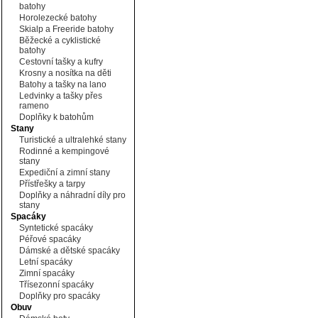
batohy
Horolezecké batohy
Skialp a Freeride batohy
Běžecké a cyklistické
batohy
Cestovní tašky a kufry
Krosny a nosítka na děti
Batohy a tašky na lano
Ledvinky a tašky přes
rameno
Doplňky k batohům
Stany
Turistické a ultralehké stany
Rodinné a kempingové
stany
Expediční a zimní stany
Přístřešky a tarpy
Doplňky a náhradní díly pro
stany
Spacáky
Syntetické spacáky
Péřové spacáky
Dámské a dětské spacáky
Letní spacáky
Zimní spacáky
Třísezonní spacáky
Doplňky pro spacáky
Obuv