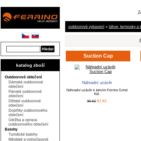
Z
»
outdoorové vybavení
láhve, termosky a
Suction Cap
katalog zboží
Outdoorové oblečení
Dámské outdoorové
Náhradní uzávěr
oblečení
Náhradní uzávěr k lahvím Ferrino Grind
Pánské outdoorové
Kid.
oblečení
Dětské outdoorové
81 Kč
90 Kč
oblečení
Doplňky outdoorového
oblečení
Údržba a oprava
outdoorového oblečení
Batohy
Turistické batohy
Městské a volnočasové