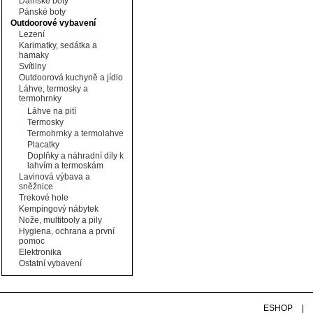
Dámské boty
Pánské boty
Outdoorové vybavení
Lezení
Karimatky, sedátka a
hamaky
Svítilny
Outdoorová kuchyně a jídlo
Láhve, termosky a
termohrnky
Láhve na pití
Termosky
Termohrnky a termolahve
Placatky
Doplňky a náhradní díly k
lahvím a termoskám
Lavinová výbava a
sněžnice
Trekové hole
Kempingový nábytek
Nože, multitooly a pily
Hygiena, ochrana a první
pomoc
Elektronika
Ostatní vybavení
ESHOP
|