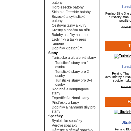
batohy
Turis
Horolezecké batohy
Skialp a Freeride batohy
Ferrino Sling 3 je
Běžecké a cyklistické
turistický stan 
batohy
použití o
Cestovní tašky a kufry
7290 
Krosny a nosítka na děti
Batohy a tašky na lano
Ledvinky a tašky přes
rameno
T
Doplňky k batohům
Stany
Turistické a ultralehké stany
Turistické stany pro 1
Turis
osobu
Turistické stany pro 2
Ferrino Thar 
osoby
dvoumístný turisti
Turistické stany pro 3-4
spojuje nízk
osoby
6990 
Rodinné a kempingové
stany
Expediční a zimní stany
B
Přístřešky a tarpy
Doplňky a náhradní díly pro
stany
Spacáky
Syntetické spacáky
Ultra
Péřové spacáky
Ferrino Blo
Dámské a dětské spacáky