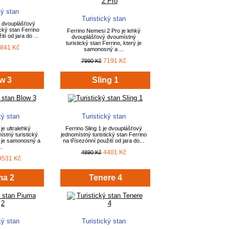
ký stan
Turistický stan
je dvouplášťový
cký stan Ferrino
Ferrino Nemesi 2 Pro je lehký
tí od jara do ...
dvouplášťový dvoumístný
turistický stan Ferrino, který je
841 Kč
samonosný a ...
7191 Kč
7990 Kč
w 3
Sling 1
ký stan
Turistický stan
je ultralehký
Ferrino Sling 1 je dvouplášťový
ístný turistický
jednomístný turistický stan Ferrino
ý je samonosný a
na třísezónní použití od jara do...
..
4401 Kč
4890 Kč
9531 Kč
ma 2
Tenere 4
ký stan
Turistický stan