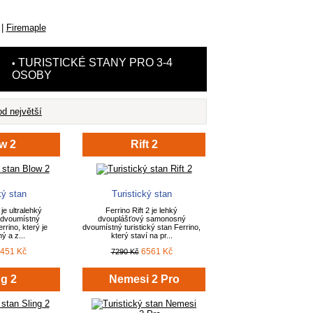
|
Firemaple
TURISTICKÉ STANY PRO 3-4
•
OSOBY
d největší
w 2
Rift 2
ký stan
Turistický stan
je ultralehký
Ferrino Rift 2 je lehký
 dvoumístný
dvouplášťový samonosný
errino, který je
dvoumístný turistický stan Ferrino,
 a z...
který staví na pr...
451 Kč
6561 Kč
7290 Kč
ng 2
Nemesi 2 Pro