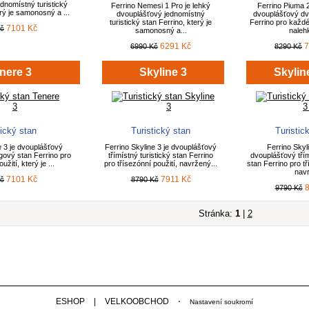
dnomístný turistický
Ferrino Nemesi 1 Pro je lehký
Ferrino Piuma 2
erý je samonosný a ...
dvouplášťový jednomístný
dvouplášťový dv
turistický stan Ferrino, který je
Ferrino pro každé
7101 Kč
Kč
samonosný a...
nalehk
6291 Kč
7
6990 Kč
8290 Kč
nere 3
Skyline 3
Skylin
tický stan
Turistický stan
Turistic
 3 je dvouplášťový
Ferrino Skyline 3 je dvouplášťový
Ferrino Skyli
gový stan Ferrino pro
třímístný turistický stan Ferrino
dvouplášťový třím
užití, který je ...
pro třísezónní použití, navržený...
stan Ferrino pro tř
navr
7101 Kč
7911 Kč
Kč
8790 Kč
8
9790 Kč
Stránka:
1
|
2
ESHOP
|
VELKOOBCHOD
⋅
Nastavení soukromí