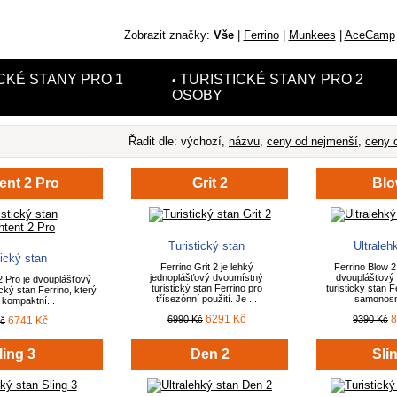
Zobrazit značky:
Vše
|
Ferrino
|
Munkees
|
AceCamp
CKÉ STANY PRO 1
TURISTICKÉ STANY PRO 2
•
OSOBY
Řadit dle:
výchozí,
názvu
,
ceny od nejmenší
,
ceny o
ent 2 Pro
Grit 2
Blo
Turistický stan
Ultraleh
tický stan
Ferrino Grit 2 je lehký
Ferrino Blow 2 
jednoplášťový dvoumístný
dvouplášťový
 2 Pro je dvouplášťový
turistický stan Ferrino pro
turistický stan F
cký stan Ferrino, který
třísezónní použití. Je ...
samonosný
, kompaktní...
6291 Kč
8
6990 Kč
9390 Kč
6741 Kč
Kč
ling 3
Den 2
Sli