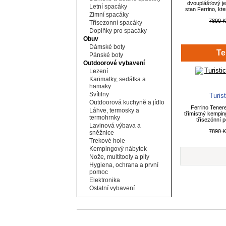
dvouplášťový je
Letní spacáky
stan Ferrino, kt
Zimní spacáky
7890 
Třísezonní spacáky
Doplňky pro spacáky
Obuv
Dámské boty
Te
Pánské boty
Outdoorové vybavení
Lezení
Karimatky, sedátka a
hamaky
Svítilny
Turis
Outdoorová kuchyně a jídlo
Ferrino Tenere
Láhve, termosky a
třímístný kempin
termohrnky
třísezónní po
Lavinová výbava a
7890 
sněžnice
Trekové hole
Kempingový nábytek
Nože, multitooly a pily
Hygiena, ochrana a první
pomoc
Elektronika
Ostatní vybavení