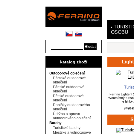
TURISTI
•
OSOBU
Light
katalog zboží
Outdoorové oblečení
Dámské outdoorové
oblečení
Pánské outdoorové
Turis
oblečení
Ferrino Lightent
Dětské outdoorové
dvoumístný turisti
oblečení
je lehký
Doplňky outdoorového
7490 
oblečení
Údržba a oprava
outdoorového oblečení
S
Batohy
Turistické batohy
Městské a volnočasové