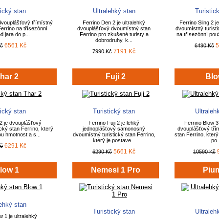
tický stan
Ultralehký stan
Turistic
 dvouplášťový třímístný
Ferrino Den 2 je ultralehký
Ferrino Sling 2 
Ferrino na třísezónní
dvouplášťový dvoumístný stan
dvoumístný turisti
d jara do p...
Ferrino pro zkušené turisty a
na třísezónní použi
dobrodruhy, k...
6561 Kč
5
Kč
6490 Kč
7191 Kč
7990 Kč
har 2
Fuji 2
Blo
tický stan
Turistický stan
Ultraleh
2 je dvouplášťový
Ferrino Fuji 2 je lehký
Ferrino Blow 3 
cký stan Ferrino, který
jednoplášťový samonosný
dvouplášťový třím
ou hmotnost a s...
dvoumístný turistický stan Ferrino,
stan Ferrino, kter
který je postave...
po.
6291 Kč
Kč
5661 Kč
6290 Kč
10590 Kč
low 1
Nemesi 1 Pro
Piu
lehký stan
Turistický stan
Ultraleh
w 1 je ultralehký