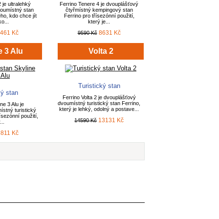
 je ultralehký
Ferrino Tenere 4 je dvouplášťový
oumístný stan
čtyřmístný kempingový stan
ho, kdo chce jít
Ferrino pro třísezónní použití,
o...
který je...
461 Kč
8631 Kč
9590 Kč
e 3 Alu
Volta 2
Turistický stan
ký stan
Ferrino Volta 2 je dvouplášťový
dvoumístný turistický stan Ferrino,
ne 3 Alu je
který je lehký, odolný a postave...
ístný turistický
ísezónní použití,
13131 Kč
14590 Kč
...
811 Kč