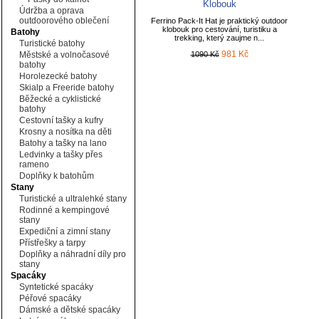
Klobouk
Údržba a oprava
outdoorového oblečení
Ferrino Pack-It Hat je praktický outdoor
klobouk pro cestování, turistiku a
Batohy
trekking, který zaujme n...
Turistické batohy
981 Kč
Městské a volnočasové
1090 Kč
batohy
Horolezecké batohy
Skialp a Freeride batohy
Běžecké a cyklistické
batohy
Cestovní tašky a kufry
Krosny a nosítka na děti
Batohy a tašky na lano
Ledvinky a tašky přes
rameno
Doplňky k batohům
Stany
Turistické a ultralehké stany
Rodinné a kempingové
stany
Expediční a zimní stany
Přístřešky a tarpy
Doplňky a náhradní díly pro
stany
Spacáky
Syntetické spacáky
Péřové spacáky
Dámské a dětské spacáky