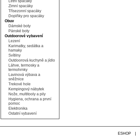
Letní spacáky
Zimní spacáky
Třísezonní spacáky
Doplňky pro spacáky
Obuv
Dámské boty
Pánské boty
Outdoorové vybavení
Lezení
Karimatky, sedátka a
hamaky
Svítilny
Outdoorová kuchyně a jídlo
Láhve, termosky a
termohrnky
Lavinová výbava a
sněžnice
Trekové hole
Kempingový nábytek
Nože, multitooly a pily
Hygiena, ochrana a první
pomoc
Elektronika
Ostatní vybavení
ESHOP
|