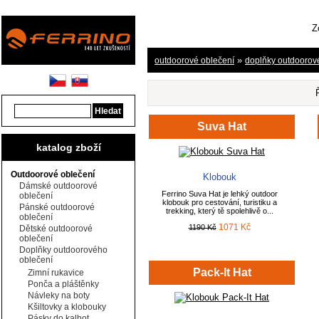
Z
»
outdoorové oblečení
doplňky outdoorov
Suva Hat
katalog zboží
Outdoorové oblečení
Klobouk
Dámské outdoorové
Ferrino Suva Hat je lehký outdoor
oblečení
klobouk pro cestování, turistiku a
Pánské outdoorové
trekking, který tě spolehlivě o...
oblečení
1071 Kč
1190 Kč
Dětské outdoorové
oblečení
Doplňky outdoorového
oblečení
Pack-It Hat
Zimní rukavice
Ponča a pláštěnky
Návleky na boty
Kšiltovky a klobouky
Pásky do kalhot