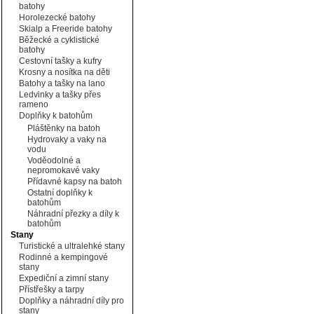
batohy
Horolezecké batohy
Skialp a Freeride batohy
Běžecké a cyklistické
batohy
Cestovní tašky a kufry
Krosny a nosítka na děti
Batohy a tašky na lano
Ledvinky a tašky přes
rameno
Doplňky k batohům
Pláštěnky na batoh
Hydrovaky a vaky na
vodu
Voděodolné a
nepromokavé vaky
Přídavné kapsy na batoh
Ostatní doplňky k
batohům
Náhradní přezky a díly k
batohům
Stany
Turistické a ultralehké stany
Rodinné a kempingové
stany
Expediční a zimní stany
Přístřešky a tarpy
Doplňky a náhradní díly pro
stany