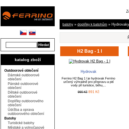
Z
»
» Hydrovaky
batohy
doplňky k batohům
H2 Bag - 1 l
katalog zboží
Outdoorové oblečení
Hydrovak
Dámské outdoorové
Ferrino H2 Bag 1 l je hydrovak Ferrino
oblečení
určený výhradně pro přepravu a pití
Pánské outdoorové
vody při turistice, běhu,...
oblečení
891 Kč
990 Kč
Dětské outdoorové
oblečení
Doplňky outdoorového
oblečení
Údržba a oprava
outdoorového oblečení
Batohy
Turistické batohy
Městské a volnočasové