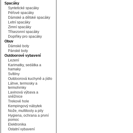
Spacáky
Syntetické spacáky
Péřové spacáky
Dámské a dětské spacáky
Letní spacáky
Zimní spacáky
Třísezonní spacáky
Doplňky pro spacáky
Obuv
Dámské boty
Pánské boty
Outdoorové vybavení
Lezení
Karimatky, sedátka a
hamaky
Svítilny
Outdoorová kuchyně a jídlo
Láhve, termosky a
termohrnky
Lavinová výbava a
sněžnice
Trekové hole
Kempingový nábytek
Nože, multitooly a pily
Hygiena, ochrana a první
pomoc
Elektronika
Ostatní vybavení