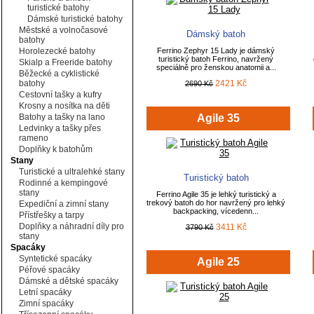
turistické batohy
Dámské turistické batohy
Městské a volnočasové
Dámský batoh
batohy
Horolezecké batohy
Ferrino Zephyr 15 Lady je dámský
turistický batoh Ferrino, navržený
Skialp a Freeride batohy
speciálně pro ženskou anatomii a...
Běžecké a cyklistické
batohy
2421 Kč
2690 Kč
Cestovní tašky a kufry
Krosny a nosítka na děti
Batohy a tašky na lano
Agile 35
Ledvinky a tašky přes
rameno
Doplňky k batohům
Stany
Turistické a ultralehké stany
Turistický batoh
Rodinné a kempingové
stany
Ferrino Agile 35 je lehký turistický a
trekový batoh do hor navržený pro lehký
Expediční a zimní stany
backpacking, vícedenn...
Přístřešky a tarpy
Doplňky a náhradní díly pro
3411 Kč
3790 Kč
stany
Spacáky
Syntetické spacáky
Agile 25
Péřové spacáky
Dámské a dětské spacáky
Letní spacáky
Zimní spacáky