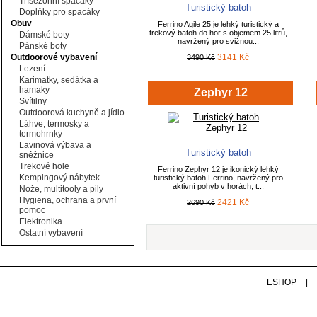
Třísezonní spacáky
Turistický batoh
Doplňky pro spacáky
Obuv
Ferrino Agile 25 je lehký turistický a
trekový batoh do hor s objemem 25 litrů,
Dámské boty
navržený pro svižnou...
Pánské boty
Outdoorové vybavení
3141 Kč
3490 Kč
Lezení
Karimatky, sedátka a
hamaky
Zephyr 12
Svítilny
Outdoorová kuchyně a jídlo
Láhve, termosky a
termohrnky
Lavinová výbava a
Turistický batoh
sněžnice
Trekové hole
Ferrino Zephyr 12 je ikonický lehký
Kempingový nábytek
turistický batoh Ferrino, navržený pro
aktivní pohyb v horách, t...
Nože, multitooly a pily
Hygiena, ochrana a první
2421 Kč
2690 Kč
pomoc
Elektronika
Ostatní vybavení
ESHOP
|