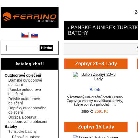
Z
PÁNSKÉ A UNISEX TURISTI
•
BATOHY
Zephyr 20+3 Lady
katalog zboží
Outdoorové oblečení
Dámské outdoorové
oblečení
Pánské outdoorové
Batoh
oblečení
Všestranný univerzální batoh Ferrino
Dětské outdoorové
Zephyr je vhodný na veškeré aktivity,
oblečení
kde je potřeba pohodlný m...
Doplňky outdoorového
2691 Kč
2990 Kč
oblečení
Údržba a oprava
outdoorového oblečení
Zephyr 15 Lady
Batohy
Turistické batohy
Pánské a unisex